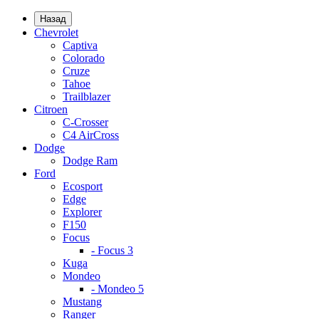
Назад
Chevrolet
Captiva
Colorado
Cruze
Tahoe
Trailblazer
Citroen
C-Crosser
C4 AirCross
Dodge
Dodge Ram
Ford
Ecosport
Edge
Explorer
F150
Focus
- Focus 3
Kuga
Mondeo
- Mondeo 5
Mustang
Ranger