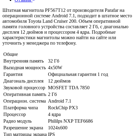
Штатная магнитола PF567T12 от производителя Parafar на
операционной системе Android 7.1, подходит в штатное место
автомобиля Toyota Land Cruiser 200. Объем оперативной
памяти головного устройства составляет 2 Гб, с диагональю
дисплея 12 дюймов и процессором 4 ядра. Подробные
характеристики магнитолы можно найти на сайте или
уточнить у менеджера по телефону.
Общие
Внутренняя память
32 Гб
Выходная мощность
4x50W
Гарантия
Официальная гарантия 1 год
Диагональ дисплея
12 дюймов
Звуковой процессор
MOSFET TDA 7850
Оперативная память
2 Гб
Операцион. система
Android 7.1
Платформа чипа
RockChip PX3
Процессор
4 ядра
Радио модуль
Phililps NXP TEF6686
Разрешение экрана
1024x600
Тип матрицы экрана
IPS