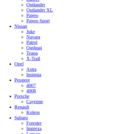
Outlander
Outlander XL
Pajero
Pajero Sport
Nissan
Juke
Navara
Patrol
Qashqai
Teana
X-Trail
Opel
Astra
Insignia
Peugeot
4007
4008
Porsche
Cayenne
Renault
Koleos
Subaru
Forester
Impreza
Legacy