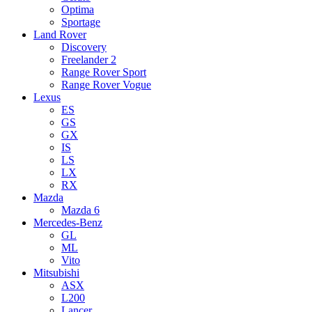
Optima
Sportage
Land Rover
Discovery
Freelander 2
Range Rover Sport
Range Rover Vogue
Lexus
ES
GS
GX
IS
LS
LX
RX
Mazda
Mazda 6
Mercedes-Benz
GL
ML
Vito
Mitsubishi
ASX
L200
Lancer