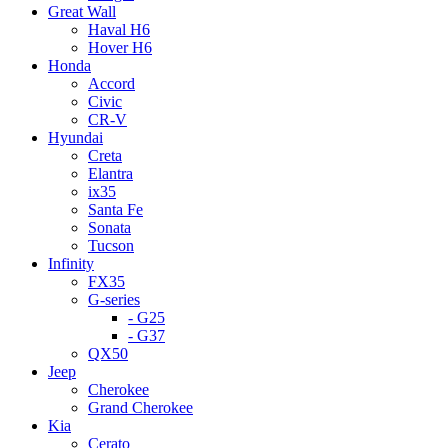
Great Wall
Haval H6
Hover H6
Honda
Accord
Civic
CR-V
Hyundai
Creta
Elantra
ix35
Santa Fe
Sonata
Tucson
Infinity
FX35
G-series
- G25
- G37
QX50
Jeep
Cherokee
Grand Cherokee
Kia
Cerato