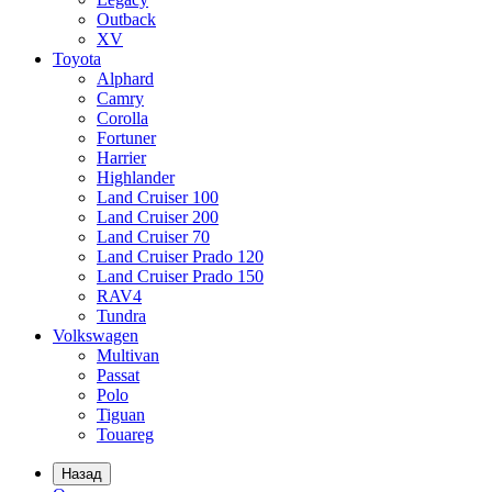
Outback
XV
Toyota
Alphard
Camry
Corolla
Fortuner
Harrier
Highlander
Land Cruiser 100
Land Cruiser 200
Land Cruiser 70
Land Cruiser Prado 120
Land Cruiser Prado 150
RAV4
Tundra
Volkswagen
Multivan
Passat
Polo
Tiguan
Touareg
Назад