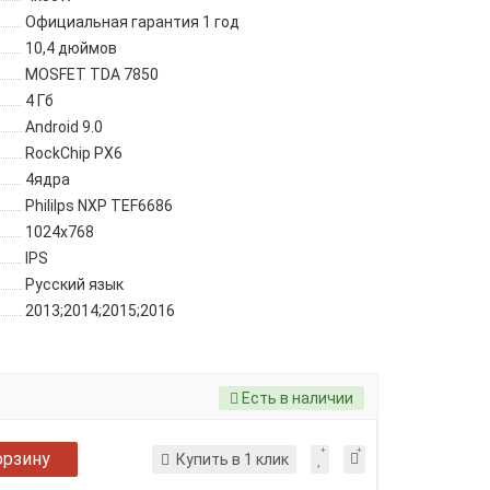
Официальная гарантия 1 год
10,4 дюймов
MOSFET TDA 7850
4 Гб
Android 9.0
RockChip PX6
4ядра
Phililps NXP TEF6686
1024x768
IPS
Русский язык
2013;2014;2015;2016
Есть в наличии
орзину
Купить в 1 клик