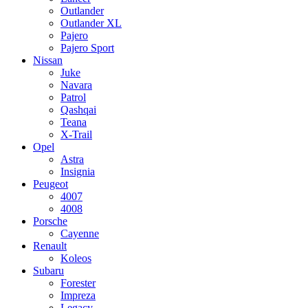
Outlander
Outlander XL
Pajero
Pajero Sport
Nissan
Juke
Navara
Patrol
Qashqai
Teana
X-Trail
Opel
Astra
Insignia
Peugeot
4007
4008
Porsche
Cayenne
Renault
Koleos
Subaru
Forester
Impreza
Legacy