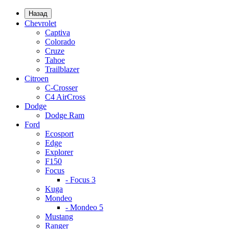
Назад
Chevrolet
Captiva
Colorado
Cruze
Tahoe
Trailblazer
Citroen
C-Crosser
C4 AirCross
Dodge
Dodge Ram
Ford
Ecosport
Edge
Explorer
F150
Focus
- Focus 3
Kuga
Mondeo
- Mondeo 5
Mustang
Ranger