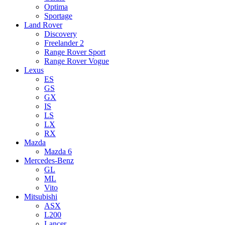
Optima
Sportage
Land Rover
Discovery
Freelander 2
Range Rover Sport
Range Rover Vogue
Lexus
ES
GS
GX
IS
LS
LX
RX
Mazda
Mazda 6
Mercedes-Benz
GL
ML
Vito
Mitsubishi
ASX
L200
Lancer