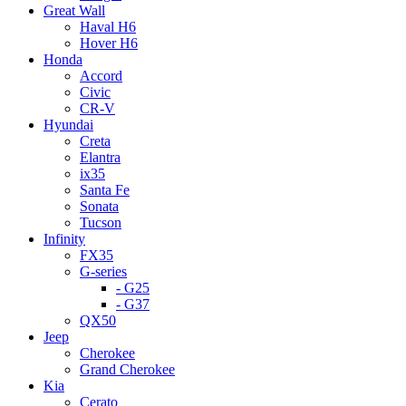
Great Wall
Haval H6
Hover H6
Honda
Accord
Civic
CR-V
Hyundai
Creta
Elantra
ix35
Santa Fe
Sonata
Tucson
Infinity
FX35
G-series
- G25
- G37
QX50
Jeep
Cherokee
Grand Cherokee
Kia
Cerato