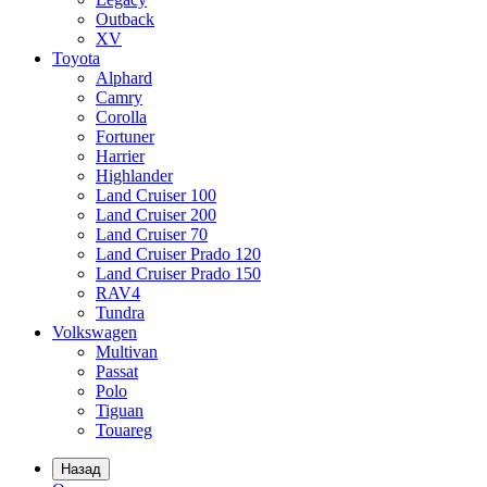
Outback
XV
Toyota
Alphard
Camry
Corolla
Fortuner
Harrier
Highlander
Land Cruiser 100
Land Cruiser 200
Land Cruiser 70
Land Cruiser Prado 120
Land Cruiser Prado 150
RAV4
Tundra
Volkswagen
Multivan
Passat
Polo
Tiguan
Touareg
Назад