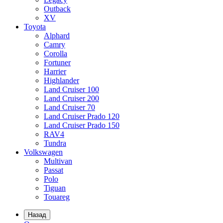
Outback
XV
Toyota
Alphard
Camry
Corolla
Fortuner
Harrier
Highlander
Land Cruiser 100
Land Cruiser 200
Land Cruiser 70
Land Cruiser Prado 120
Land Cruiser Prado 150
RAV4
Tundra
Volkswagen
Multivan
Passat
Polo
Tiguan
Touareg
Назад