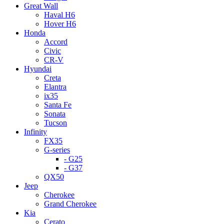
Great Wall
Haval H6
Hover H6
Honda
Accord
Civic
CR-V
Hyundai
Creta
Elantra
ix35
Santa Fe
Sonata
Tucson
Infinity
FX35
G-series
- G25
- G37
QX50
Jeep
Cherokee
Grand Cherokee
Kia
Cerato