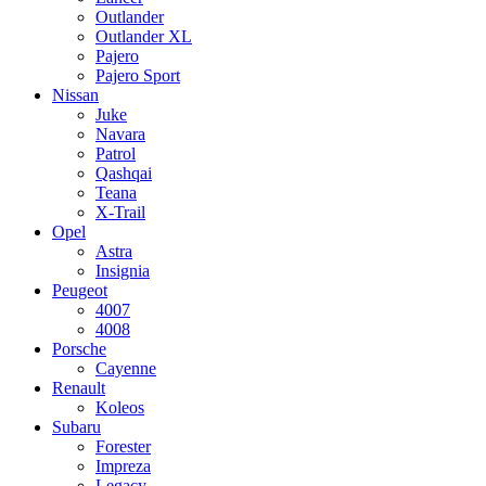
Outlander
Outlander XL
Pajero
Pajero Sport
Nissan
Juke
Navara
Patrol
Qashqai
Teana
X-Trail
Opel
Astra
Insignia
Peugeot
4007
4008
Porsche
Cayenne
Renault
Koleos
Subaru
Forester
Impreza
Legacy