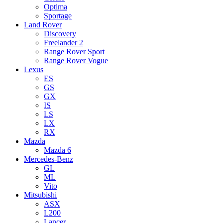
Optima
Sportage
Land Rover
Discovery
Freelander 2
Range Rover Sport
Range Rover Vogue
Lexus
ES
GS
GX
IS
LS
LX
RX
Mazda
Mazda 6
Mercedes-Benz
GL
ML
Vito
Mitsubishi
ASX
L200
Lancer