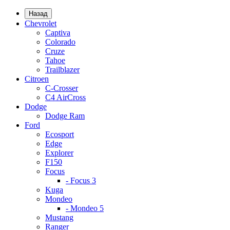
Назад
Chevrolet
Captiva
Colorado
Cruze
Tahoe
Trailblazer
Citroen
C-Crosser
C4 AirCross
Dodge
Dodge Ram
Ford
Ecosport
Edge
Explorer
F150
Focus
- Focus 3
Kuga
Mondeo
- Mondeo 5
Mustang
Ranger