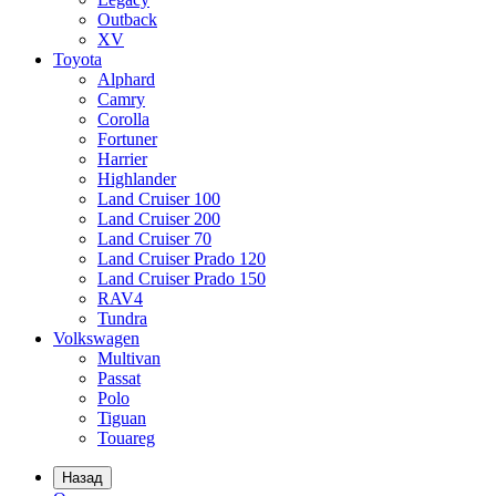
Outback
XV
Toyota
Alphard
Camry
Corolla
Fortuner
Harrier
Highlander
Land Cruiser 100
Land Cruiser 200
Land Cruiser 70
Land Cruiser Prado 120
Land Cruiser Prado 150
RAV4
Tundra
Volkswagen
Multivan
Passat
Polo
Tiguan
Touareg
Назад