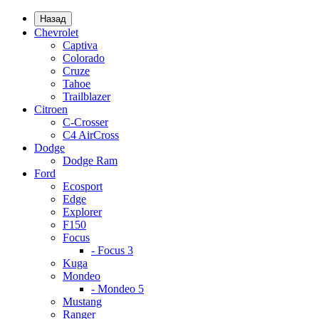
Назад
Chevrolet
Captiva
Colorado
Cruze
Tahoe
Trailblazer
Citroen
C-Crosser
C4 AirCross
Dodge
Dodge Ram
Ford
Ecosport
Edge
Explorer
F150
Focus
- Focus 3
Kuga
Mondeo
- Mondeo 5
Mustang
Ranger