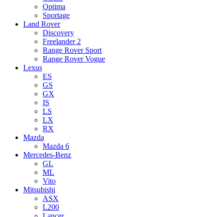
Optima
Sportage
Land Rover
Discovery
Freelander 2
Range Rover Sport
Range Rover Vogue
Lexus
ES
GS
GX
IS
LS
LX
RX
Mazda
Mazda 6
Mercedes-Benz
GL
ML
Vito
Mitsubishi
ASX
L200
Lancer