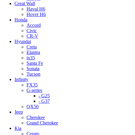
Great Wall
Haval H6
Hover H6
Honda
Accord
Civic
CR-V
Hyundai
Creta
Elantra
ix35
Santa Fe
Sonata
Tucson
Infinity
FX35
G-series
- G25
- G37
QX50
Jeep
Cherokee
Grand Cherokee
Kia
Cerato