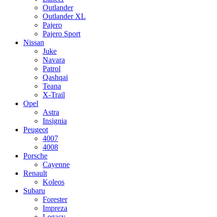
Outlander
Outlander XL
Pajero
Pajero Sport
Nissan
Juke
Navara
Patrol
Qashqai
Teana
X-Trail
Opel
Astra
Insignia
Peugeot
4007
4008
Porsche
Cayenne
Renault
Koleos
Subaru
Forester
Impreza
Legacy